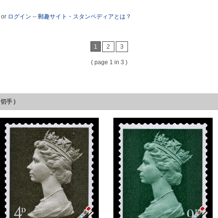
or
ログイン
--
郵趣サイト・スタンペディアとは？
1
2
3
( page 1 in 3 )
通常切手 )