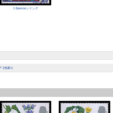
1 6penceシリング
ビア 1色刷り