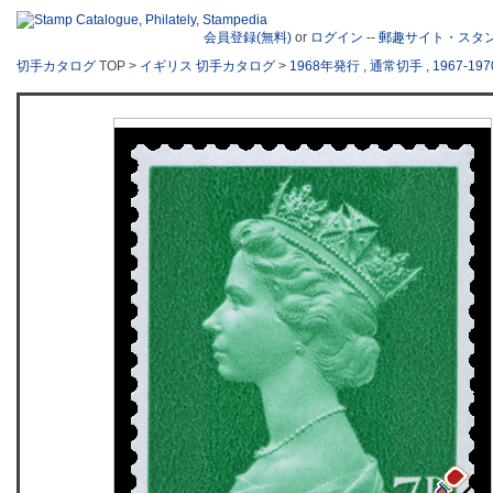
会員登録(無料)
or
ログイン
--
郵趣サイト・スタ
切手カタログ
TOP >
イギリス 切手カタログ
>
1968年発行
,
通常切手
,
1967-1