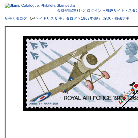
会員登録(無料)
or
ログイン
--
郵趣サイト・スタ
切手カタログ
TOP >
イギリス 切手カタログ
>
1968年発行
,
記念・特殊切手