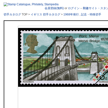
会員登録(無料)
or
ログイン
--
郵趣サイト・スタ
切手カタログ
TOP >
イギリス 切手カタログ
>
1968年発行
,
記念・特殊切手