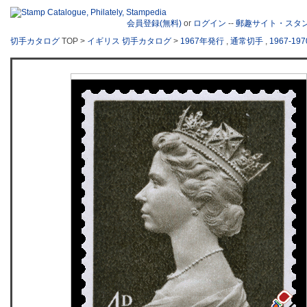
会員登録(無料)
or
ログイン
--
郵趣サイト・スタ
切手カタログ
TOP >
イギリス 切手カタログ
>
1967年発行
,
通常切手
,
1967-1