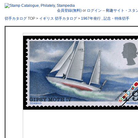
会員登録(無料)
or
ログイン
--
郵趣サイト・スタ
切手カタログ
TOP >
イギリス 切手カタログ
>
1967年発行
,
記念・特殊切手