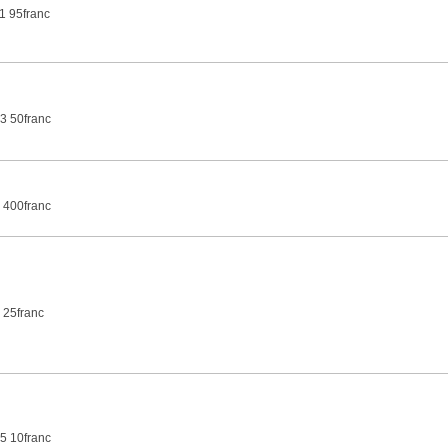
1 95franc
3 50franc
 400franc
 25franc
5 10franc