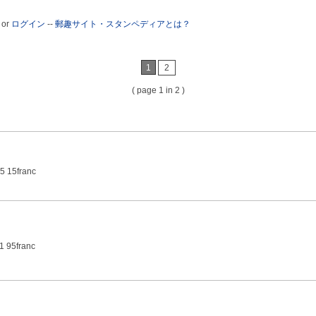
or
ログイン
--
郵趣サイト・スタンペディアとは？
1
2
( page 1 in 2 )
5 15franc
1 95franc