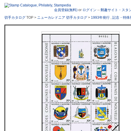
会員登録(無料)
or
ログイン
--
郵趣サイト・スタ
切手カタログ
TOP >
ニューカレドニア 切手カタログ
>
1993年発行
,
記念・特殊