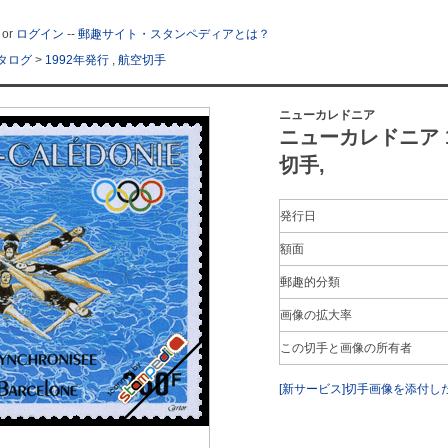
or
ログイン
--
郵趣サイト・スタンペディアとは？
タログ
>
1992年発行
,
航空切手
ニューカレドニア
ニューカレドニア 19
切手,
発行日
額面
郵趣的分類
画像の拡大率
この切手と画像の所有者
[新サービス]切手画像を添付