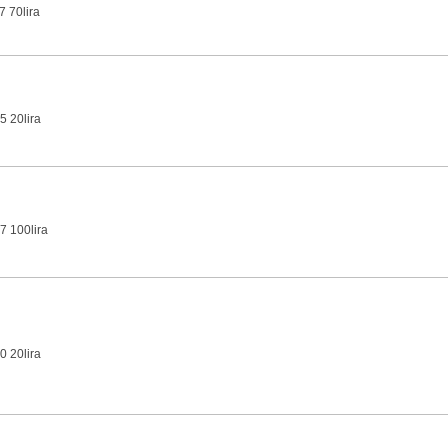
7 70lira
5 20lira
7 100lira
0 20lira