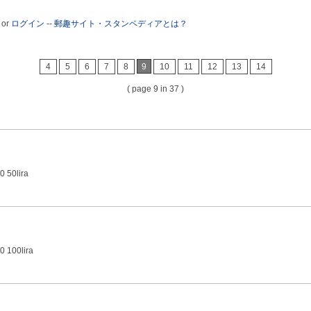
or
ログイン
--
郵趣サイト・スタンペディアとは？
4
5
6
7
8
9
10
11
12
13
14
( page 9 in 37 )
0 50lira
0 100lira