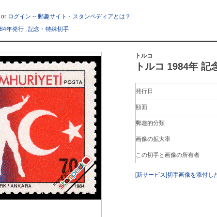
or
ログイン
--
郵趣サイト・スタンペディアとは？
984年発行
,
記念・特殊切手
トルコ
トルコ 1984年 記念
発行日
額面
郵趣的分類
画像の拡大率
この切手と画像の所有者
[新サービス]切手画像を添付