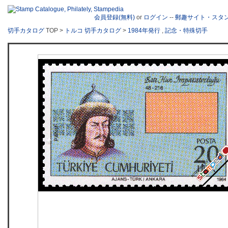
会員登録(無料)
or
ログイン
--
郵趣サイト・スタ
切手カタログ
TOP >
トルコ 切手カタログ
>
1984年発行
,
記念・特殊切手