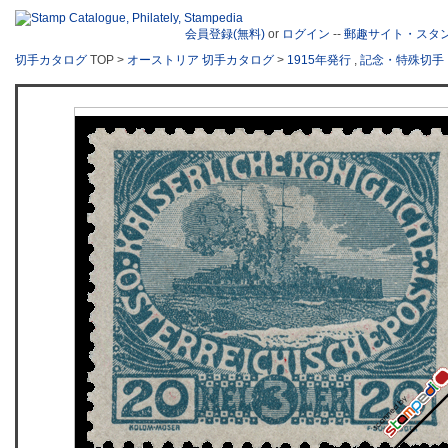
会員登録(無料)
or
ログイン
--
郵趣サイト・スタ
切手カタログ
TOP >
オーストリア 切手カタログ
>
1915年発行
,
記念・特殊切手