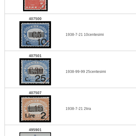
407500
1938-7-21 10centesimi
407501
1938-99-99 25centesimi
407507
1938-7-21 2lira
495901