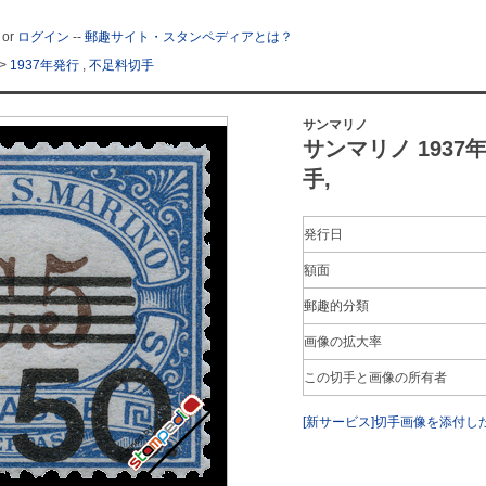
or
ログイン
--
郵趣サイト・スタンペディアとは？
>
1937年発行
,
不足料切手
サンマリノ
サンマリノ 1937年 
手,
発行日
額面
郵趣的分類
画像の拡大率
この切手と画像の所有者
[新サービス]切手画像を添付