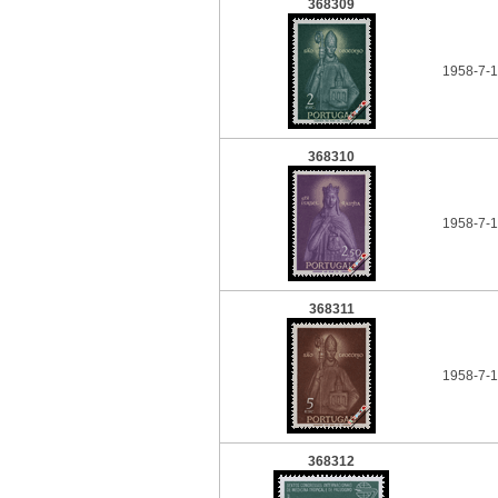
368309
1958-7-
368310
1958-7-1
368311
1958-7-
368312