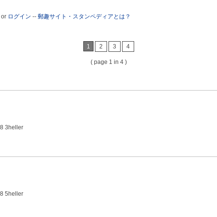
or
ログイン
--
郵趣サイト・スタンペディアとは？
1
2
3
4
( page 1 in 4 )
8 3heller
8 5heller