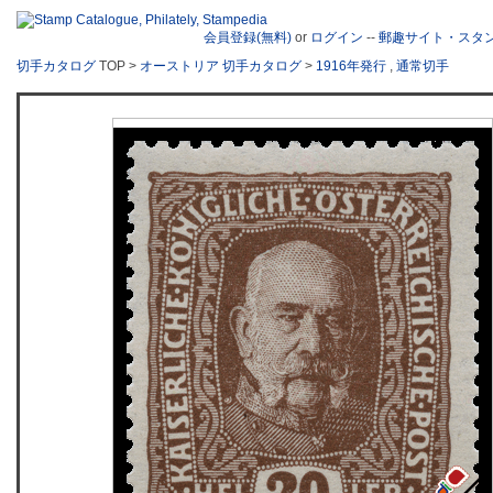
会員登録(無料)
or
ログイン
--
郵趣サイト・スタ
切手カタログ
TOP >
オーストリア 切手カタログ
>
1916年発行
,
通常切手