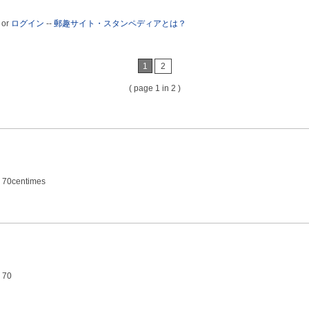
or
ログイン
--
郵趣サイト・スタンペディアとは？
1
2
( page 1 in 2 )
 70centimes
 70