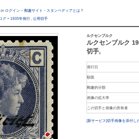
or
ログイン
--
郵趣サイト・スタンペディアとは？
ログ
>
1935年発行
,
公用切手
ルクセンブルク
ルクセンブルク 19
切手,
発行日
額面
郵趣的分類
画像の拡大率
この切手と画像の所有者
[新サービス]切手画像を添付