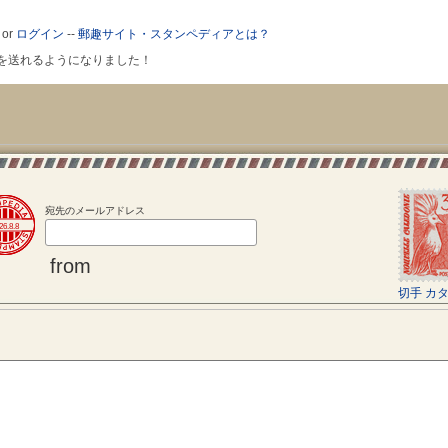
or
ログイン
--
郵趣サイト・スタンペディアとは？
ールを送れるようになりました！
宛先のメールアドレス
26.8.8
from
切手 カ