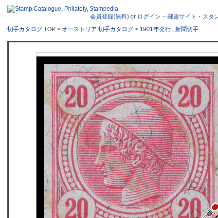
会員登録(無料)
or
ログイン
--
郵趣サイト・スタ
切手カタログ
TOP >
オーストリア 切手カタログ
>
1901年発行
,
新聞切手