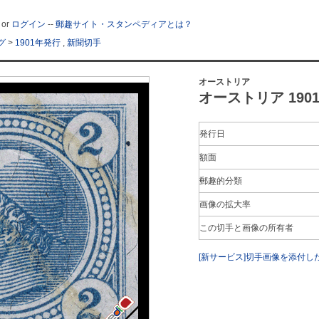
or
ログイン
--
郵趣サイト・スタンペディアとは？
グ
>
1901年発行
,
新聞切手
オーストリア
オーストリア 1901年
発行日
額面
郵趣的分類
画像の拡大率
この切手と画像の所有者
[新サービス]切手画像を添付