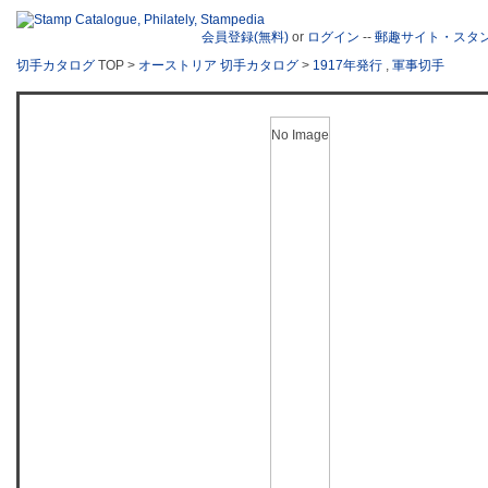
会員登録(無料)
or
ログイン
--
郵趣サイト・スタ
切手カタログ
TOP >
オーストリア 切手カタログ
>
1917年発行
,
軍事切手
No Image