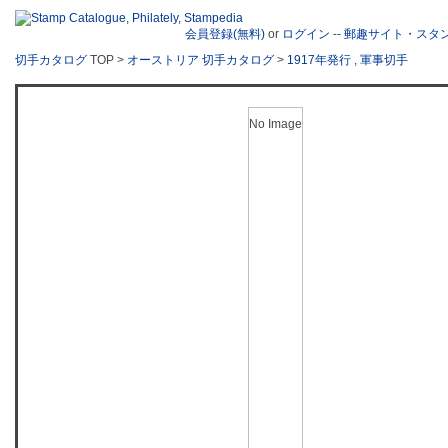
会員登録(無料)
or
ログイン
--
郵趣サイト・スタ
切手カタログ
TOP >
オーストリア 切手カタログ
>
1917年発行
,
軍事切手
No Image