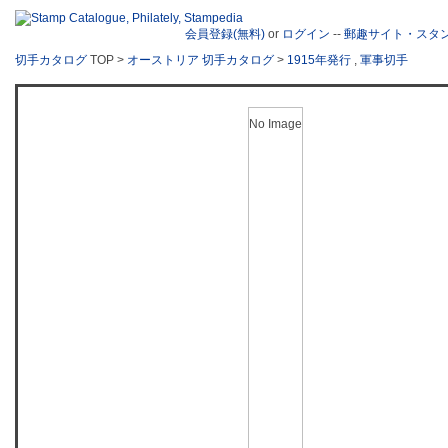
会員登録(無料)
or
ログイン
--
郵趣サイト・スタ
切手カタログ
TOP >
オーストリア 切手カタログ
>
1915年発行
,
軍事切手
No Image