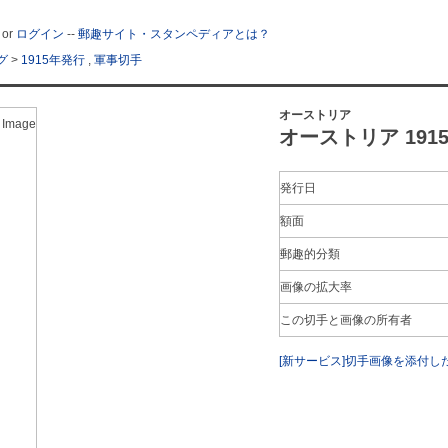
or
ログイン
--
郵趣サイト・スタンペディアとは？
グ
>
1915年発行
,
軍事切手
オーストリア
 Image
オーストリア 1915年
発行日
額面
郵趣的分類
画像の拡大率
この切手と画像の所有者
[新サービス]切手画像を添付