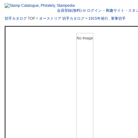
会員登録(無料)
or
ログイン
--
郵趣サイト・スタ
切手カタログ
TOP >
オーストリア 切手カタログ
>
1915年発行
,
軍事切手
No Image