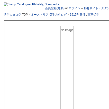
会員登録(無料)
or
ログイン
--
郵趣サイト・スタ
切手カタログ
TOP >
オーストリア 切手カタログ
>
1915年発行
,
軍事切手
No Image