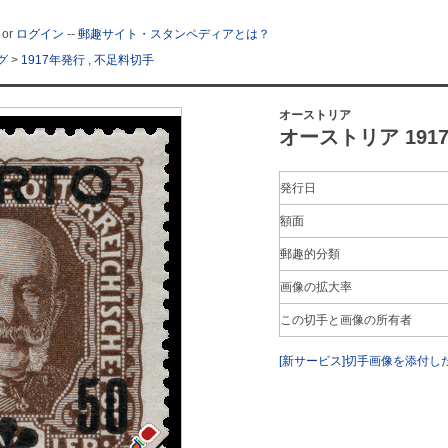
or
ログイン
--
郵趣サイト・スタンペディアとは？
グ
>
1917年発行
,
不足料切手
オーストリア
オーストリア 1917年
発行日
額面
郵趣的分類
画像の拡大率
この切手と画像の所有者
[新サービス]切手画像を添付