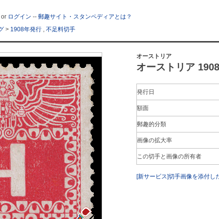
or
ログイン
--
郵趣サイト・スタンペディアとは？
グ
>
1908年発行
,
不足料切手
オーストリア
オーストリア 1908年
発行日
額面
郵趣的分類
画像の拡大率
この切手と画像の所有者
[新サービス]切手画像を添付