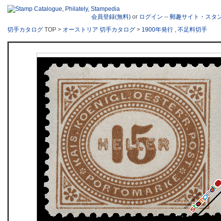
会員登録(無料)
or
ログイン
--
郵趣サイト・スタ
切手カタログ
TOP >
オーストリア 切手カタログ
>
1900年発行
,
不足料切手