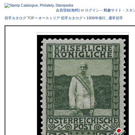
会員登録(無料)
or
ログイン
--
郵趣サイト・スタ
切手カタログ
TOP >
オーストリア 切手カタログ
>
1908年発行
,
通常切手