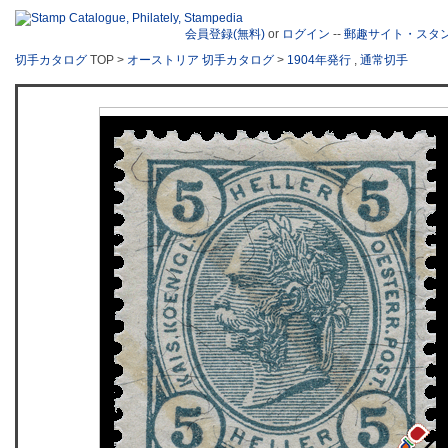
会員登録(無料)
or
ログイン
--
郵趣サイト・スタ
切手カタログ
TOP >
オーストリア 切手カタログ
>
1904年発行
,
通常切手