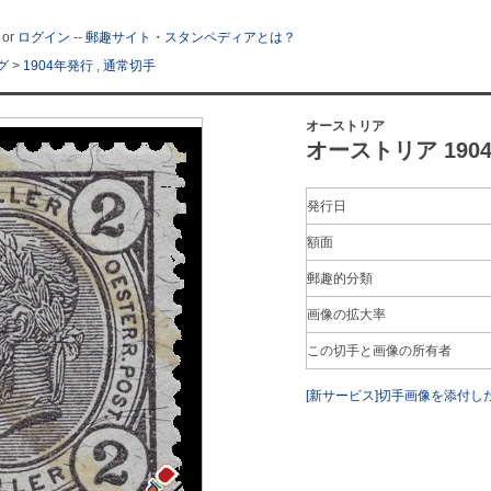
or
ログイン
--
郵趣サイト・スタンペディアとは？
グ
>
1904年発行
,
通常切手
オーストリア
オーストリア 1904年
発行日
額面
郵趣的分類
画像の拡大率
この切手と画像の所有者
[新サービス]切手画像を添付