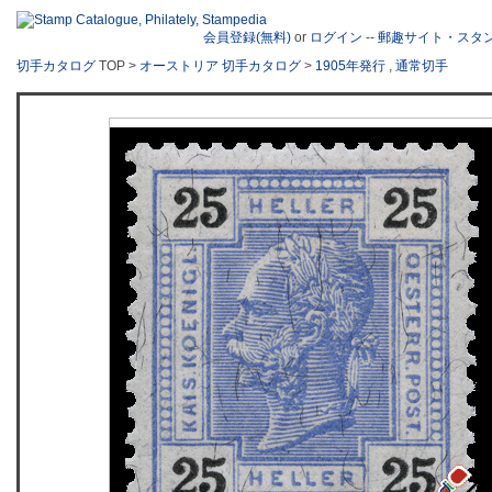
会員登録(無料)
or
ログイン
--
郵趣サイト・スタ
切手カタログ
TOP >
オーストリア 切手カタログ
>
1905年発行
,
通常切手