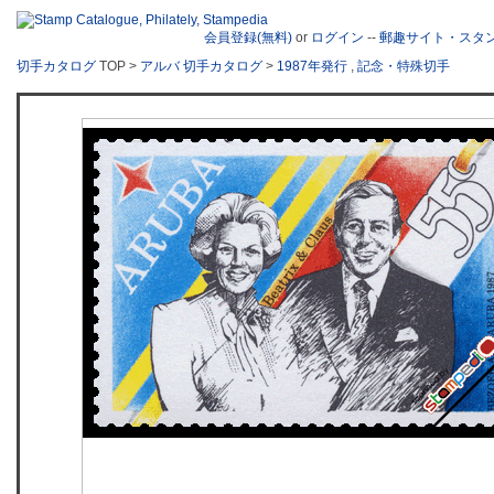
会員登録(無料)
or
ログイン
--
郵趣サイト・スタ
切手カタログ
TOP >
アルバ 切手カタログ
>
1987年発行
,
記念・特殊切手