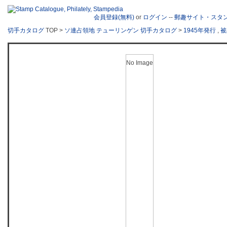
会員登録(無料)
or
ログイン
--
郵趣サイト・スタ
切手カタログ
TOP >
ソ連占領地 テューリンゲン 切手カタログ
>
1945年発行
,
被
No Image