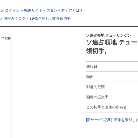
or
ログイン
--
郵趣サイト・スタンペディアとは？
ン 切手カタログ
>
1945年発行
,
被占領切手
ソ連占領地 テューリンゲン
 Image
ソ連占領地 テューリ
領切手,
発行日
額面
郵趣的分類
画像の拡大率
この切手と画像の所有者
[新サービス]切手画像を添付