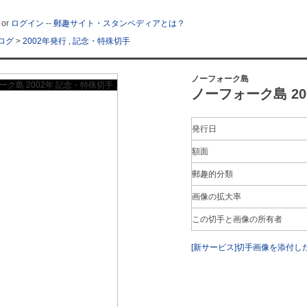
or
ログイン
--
郵趣サイト・スタンペディアとは？
ログ
>
2002年発行
,
記念・特殊切手
ノーフォーク島
ノーフォーク島 20
発行日
額面
郵趣的分類
画像の拡大率
この切手と画像の所有者
[新サービス]切手画像を添付