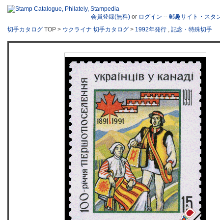
会員登録(無料)
or
ログイン
--
郵趣サイト・スタ
切手カタログ
TOP >
ウクライナ 切手カタログ
>
1992年発行
,
記念・特殊切手