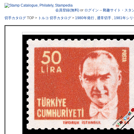
会員登録(無料)
or
ログイン
--
郵趣サイト・スタ
切手カタログ
TOP >
トルコ 切手カタログ
>
1980年発行
,
通常切手
,
1981年シ