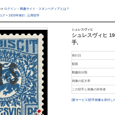
or
ログイン
--
郵趣サイト・スタンペディアとは？
ログ
>
1920年発行
,
公用切手
シュレスヴィヒ
シュレスヴィヒ 1920
手,
発行日
額面
郵趣的分類
画像の拡大率
この切手と画像の所有者
[新サービス]切手画像を添付