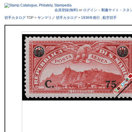
会員登録(無料)
or
ログイン
--
郵趣サイト・スタ
切手カタログ
TOP >
サンマリノ 切手カタログ
>
1936年発行
,
航空切手