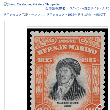
会員登録(無料)
or
ログイン
--
郵趣サイト・スタ
切手カタログ
TOP >
サンマリノ 切手カタログ
>
1935年発行
,
記念・特殊切手