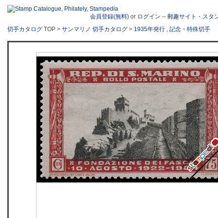
会員登録(無料)
or
ログイン
--
郵趣サイト・スタ
切手カタログ
TOP >
サンマリノ 切手カタログ
>
1935年発行
,
記念・特殊切手