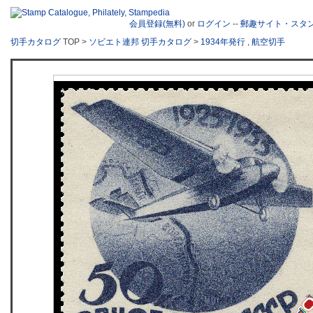
会員登録(無料)
or
ログイン
--
郵趣サイト・スタ
切手カタログ
TOP >
ソビエト連邦 切手カタログ
>
1934年発行
,
航空切手