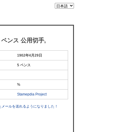
5 ペンス 公用切手,
1902年4月29日
5 ペンス
%
Stamepdia Project
したメールを送れるようになりました！