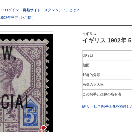
or
ログイン
--
郵趣サイト・スタンペディアとは？
1902年発行
,
公用切手
イギリス
イギリス 1902年 
発行日
額面
郵趣的分類
画像の拡大率
この切手と画像の所有者
[新サービス]切手画像を添付