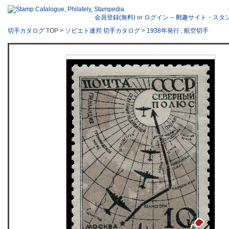
会員登録(無料)
or
ログイン
--
郵趣サイト・スタ
切手カタログ
TOP >
ソビエト連邦 切手カタログ
>
1938年発行
,
航空切手