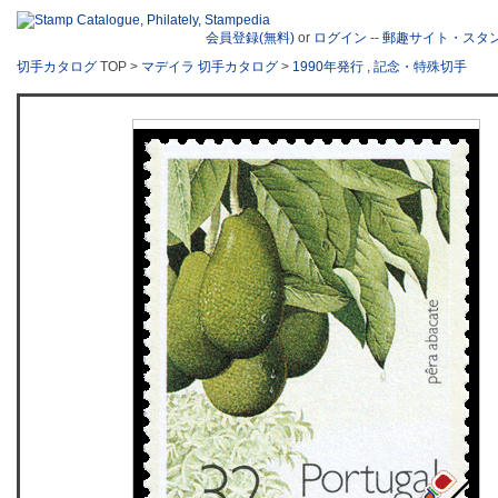
会員登録(無料)
or
ログイン
--
郵趣サイト・スタ
切手カタログ
TOP >
マデイラ 切手カタログ
>
1990年発行
,
記念・特殊切手